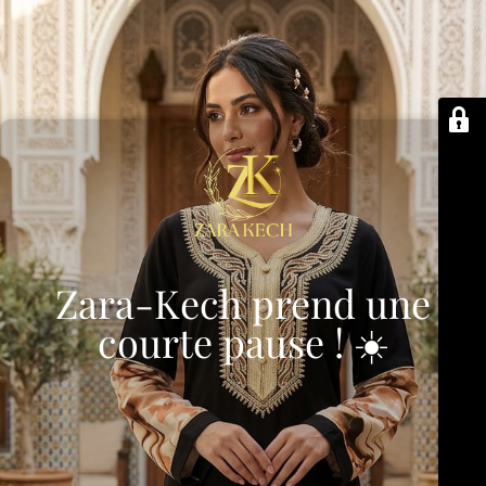
Zara-Kech prend une
courte pause ! ☀️