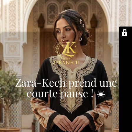
Zara-Kech prend une
courte pause ! ☀️