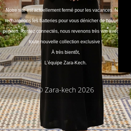
Notre site est actuellement fermé pour les vacances. Nous
rechargeons les batteries pour vous dénicher de nouvelles
pépites. Restez connectés, nous revenons très vite avec une
toute nouvelle collection exclusive !
À très bientôt,
L'équipe Zara-Kech.
© Zara-kech 2026