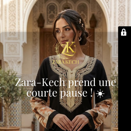
Zara-Kech prend une
courte pause ! ☀️