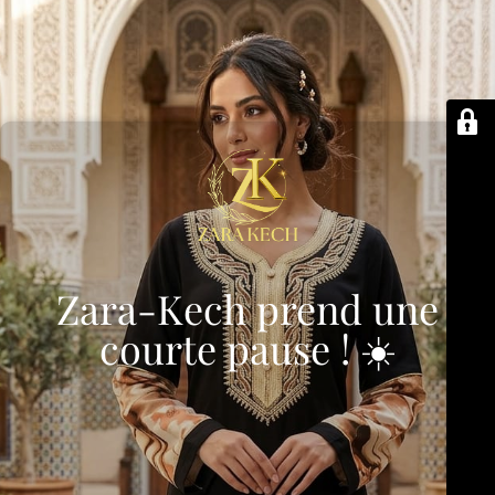
Zara-Kech prend une
courte pause ! ☀️