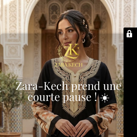
Zara-Kech prend une
courte pause ! ☀️