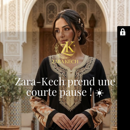
Zara-Kech prend une
courte pause ! ☀️