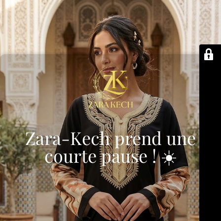
Zara-Kech prend une
courte pause ! ☀️